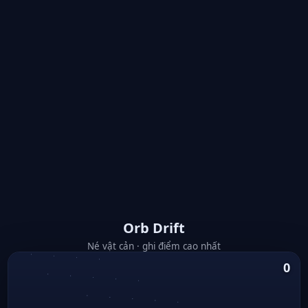
Orb Drift
Né vật cản · ghi điểm cao nhất
0