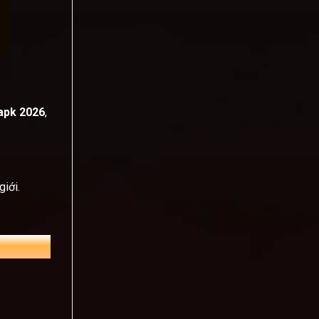
 apk 2026
,
iới.