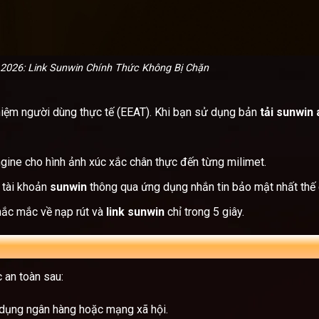
2026: Link Sunwin Chính Thức Không Bị Chặn
hiệm người dùng thực tế (EEAT). Khi bạn sử dụng bản
tải sunwin
ine cho hình ảnh xúc xắc chân thực đến từng milimet.
 tài khoản
sunwin
thông qua ứng dụng nhắn tin bảo mật nhất thế g
thắc mắc về nạp rút và
link sunwin
chỉ trong 5 giây.
 tài khoản
c an toàn sau:
 dụng ngân hàng hoặc mạng xã hội.