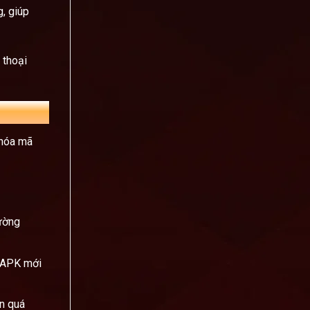
g, giúp
 thoại
 hóa mã
ường
n APK mới
n quá