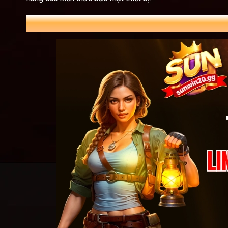
Những điểm nổi bật trong bản sun