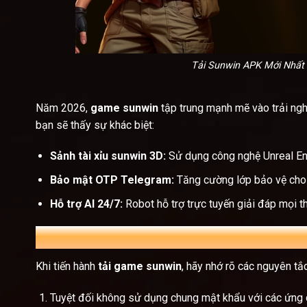
Tải Sunwin APK Mới Nhất 
Năm 2026,
game sunwin
tập trung mạnh mẽ vào trải ng
bạn sẽ thấy sự khác biệt:
Sảnh tài xỉu sunwin 3D:
Sử dụng công nghệ Unreal Eng
Bảo mật OTP Telegram:
Tăng cường lớp bảo vệ cho
Hỗ trợ AI 24/7:
Robot hỗ trợ trực tuyến giải đáp mọi 
Lưu ý cực kỳ quan trọng để bảo vệ
Khi tiến hành
tải game sunwin
, hãy nhớ rõ các nguyên tắ
Tuyệt đối không sử dụng chung mật khẩu với các ứng