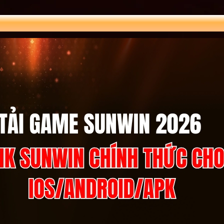
win apk mới nhất 2026