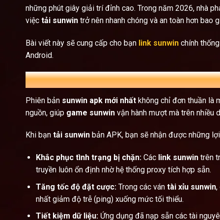
những phút giây giải trí đỉnh cao. Trong năm 2026, nhà p
việc
tải sunwin
trở nên nhanh chóng và an toàn hơn bao gi
Bài viết này sẽ cung cấp cho bạn
link sunwin
chính thống
Android.
Tại sao người chơi luôn tìm kiếm 
Phiên bản
sunwin apk mới nhất
không chỉ đơn thuần là m
nguồn, giúp
game sunwin
vận hành mượt mà trên nhiều dò
Khi bạn
tải sunwin
bản APK, bạn sẽ nhận được những lợi 
Khắc phục tình trạng bị chặn:
Các
link sunwin
trên t
truyền luôn ổn định nhờ hệ thống proxy tích hợp sẵn.
Tăng tốc độ đặt cược:
Trong các ván
tài xỉu sunwin
,
nhất giảm độ trễ (ping) xuống mức tối thiểu.
Tiết kiệm dữ liệu:
Ứng dụng đã nạp sẵn các tài nguyên