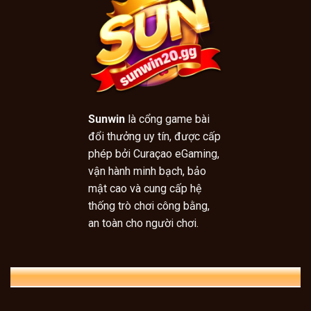
Sunwin
là cổng game bài
đổi thưởng uy tín, được cấp
phép bởi Curaçao eGaming,
vận hành minh bạch, bảo
mật cao và cung cấp hệ
thống trò chơi công bằng,
an toàn cho người chơi.
VỀ SUNWIN