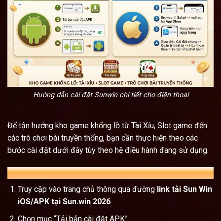
Hướng dẫn cài đặt Sunwin chi tiết cho điện thoại
Để tận hưởng kho game khổng lồ từ Tài Xỉu, Slot game đến
các trò chơi bài truyền thống, bạn cần thực hiện theo các
bước cài đặt dưới đây tùy theo hệ điều hành đang sử dụng.
Tải Sunwin APK cho điện thoại Android
Truy cập vào trang chủ thông qua đường
link tải Sun Win
iOS/APK tại Sun.win 2026
.
Chọn mục “Tải bản cài đặt APK”.