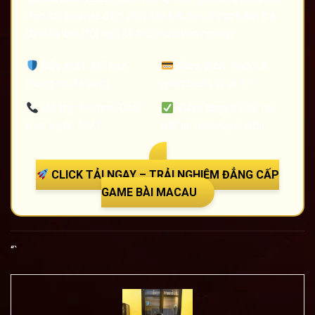
độc hại hay mã độc. Mọi liên kết đều được kiểm tra
định kỳ bởi đội ngũ kỹ thuật chuyên nghiệp.
Bảo mật:
Mã hóa
Giao dịch:
Nạp rút
thông tin đa tầng.
minh bạch, tỷ lệ 1:1.
Hỗ trợ:
Hotline/Chat
Kiểm duyệt:
File cài
trực tuyến 24/7.
đặt an toàn tuyệt đối.
CLICK TẢI NGAY – TRẢI NGHIỆM ĐẲNG CẤP
GAME BÀI MACAU
“`