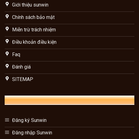
Giới thiệu sunwin
Chính sách bảo mật
Miễn trừ trách nhiệm
Điều khoản điều kiện
Faq
Đánh giá
SITEMAP
HƯỚNG DẪN SUNWIN
Đăng ký Sunwin
Đăng nhập Sunwin