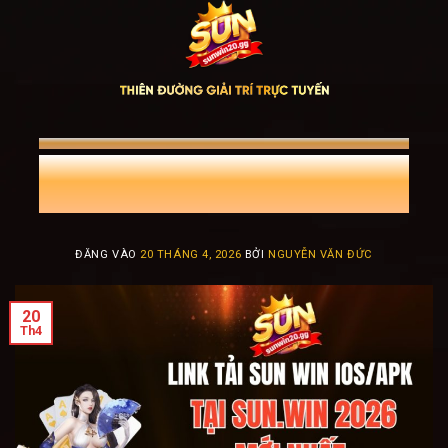
Bỏ
qua
nội
dung
TIN TỨC
Link tải Sun Win iOS/APK tại Sun.win
2026 Mới Nhất
ĐĂNG VÀO
20 THÁNG 4, 2026
BỞI
NGUYỄN VĂN ĐỨC
20
Th4