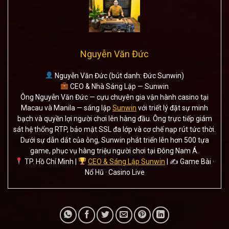
Nguyễn Văn Đức
Nguyễn Văn Đức (bút danh: Đức Sunwin)
CEO & Nhà Sáng Lập — Sunwin
Ông Nguyễn Văn Đức — cựu chuyên gia vận hành casino tại
Macau và Manila — sáng lập
Sunwin
với triết lý đặt sự minh
bạch và quyền lợi người chơi lên hàng đầu. Ông trực tiếp giám
sát hệ thống RTP, bảo mật SSL đa lớp và cơ chế nạp rút tức thời.
Dưới sự dẫn dắt của ông, Sunwin phát triển lên hơn 500 tựa
game, phục vụ hàng triệu người chơi tại Đông Nam Á.
TP. Hồ Chí Minh |
CEO & Sáng Lập Sunwin
| ✍️ Game Bài ·
Nổ Hũ · Casino Live