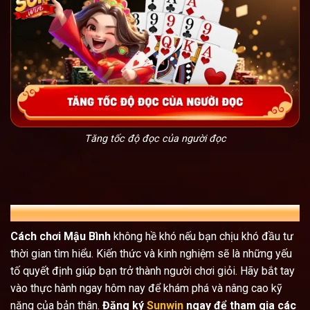
Tăng tốc độ đọc của người đọc
Kết Luận
Cách chơi Mậu Bình
không hề khó nếu bạn chịu khó đầu tư
thời gian tìm hiểu. Kiến thức và kinh nghiệm sẽ là những yếu
tố quyết định giúp bạn trở thành người chơi giỏi. Hãy bắt tay
vào thực hành ngay hôm nay để khám phá và nâng cao kỹ
năng của bản thân.
Đăng ký
Sunwin
ngay để tham gia các