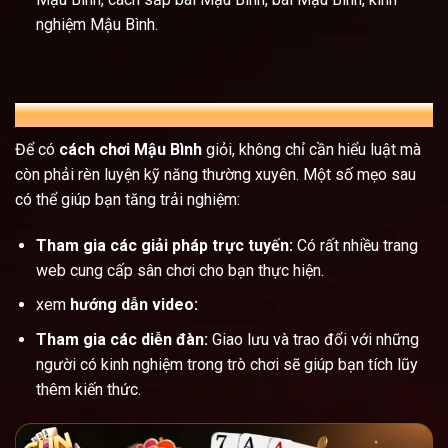
nghiệm Mậu Bình.
Tăng tốc độ đọc của người đọc
Để có
cách chơi Mậu Bình
giỏi, không chỉ cần hiểu luật mà
còn phải rèn luyện kỹ năng thường xuyên. Một số mẹo sau
có thể giúp bạn tăng trải nghiệm:
Tham gia các giải pháp trực tuyến:
Có rất nhiều trang
web cung cấp sân chơi cho bạn thực hiện.
xem
hướng dẫn video:
Tham gia các diễn đàn:
Giao lưu và trao đổi với những
người có kinh nghiệm trong trò chơi sẽ giúp bạn tích lũy
thêm kiến ​​thức.