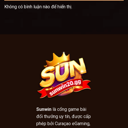
Không có bình luận nào để hiển thị.
Sunwin
là cổng game bài
đổi thưởng uy tín, được cấp
phép bởi Curaçao eGaming,