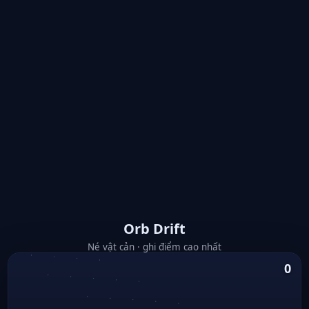
Orb Drift
Né vật cản · ghi điểm cao nhất
0