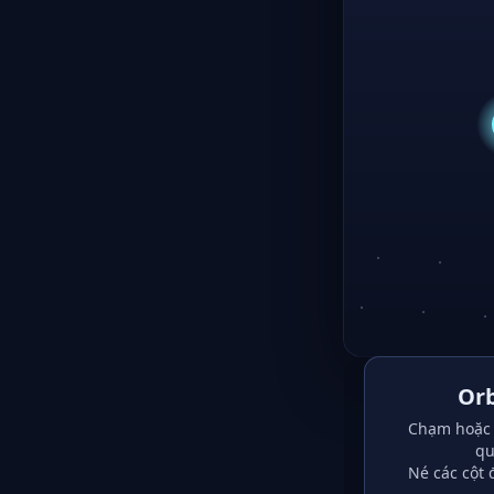
Orb
Chạm hoặc 
qu
Né các cột 