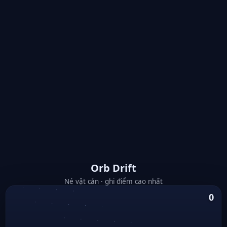
Orb Drift
Né vật cản · ghi điểm cao nhất
0